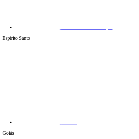
São João do Tauape
Espirito Santo
Vitória
Goiás