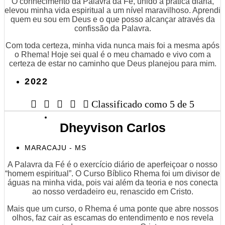
O conhecimento da Palavra da Fé, unido à prática diária,
elevou minha vida espiritual a um nível maravilhoso. Aprendi
quem eu sou em Deus e o que posso alcançar através da
confissão da Palavra.
Com toda certeza, minha vida nunca mais foi a mesma após
o Rhema! Hoje sei qual é o meu chamado e vivo com a
certeza de estar no caminho que Deus planejou para mim.
2022





Classificado como 5 de 5
Dheyvison Carlos
MARACAJU - MS
A Palavra da Fé é o exercício diário de aperfeiçoar o nosso
“homem espiritual”. O Curso Bíblico Rhema foi um divisor de
águas na minha vida, pois vai além da teoria e nos conecta
ao nosso verdadeiro eu, renascido em Cristo.
Mais que um curso, o Rhema é uma ponte que abre nossos
olhos, faz cair as escamas do entendimento e nos revela