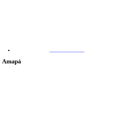
Maceió – Canaã
Amapá