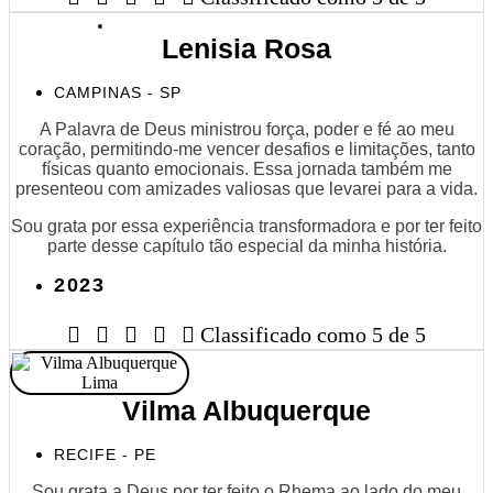
Lenisia Rosa
CAMPINAS - SP
A Palavra de Deus ministrou força, poder e fé ao meu
coração, permitindo-me vencer desafios e limitações, tanto
físicas quanto emocionais. Essa jornada também me
presenteou com amizades valiosas que levarei para a vida.
Sou grata por essa experiência transformadora e por ter feito
parte desse capítulo tão especial da minha história.
2023





Classificado como 5 de 5
Vilma Albuquerque
RECIFE - PE
Sou grata a Deus por ter feito o Rhema ao lado do meu