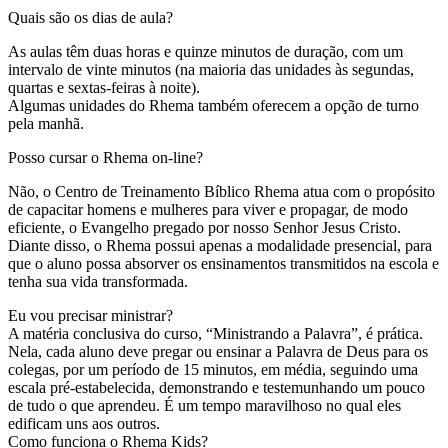
Quais são os dias de aula?
As aulas têm duas horas e quinze minutos de duração, com um
intervalo de vinte minutos (na maioria das unidades às segundas,
quartas e sextas-feiras à noite).
Algumas unidades do Rhema também oferecem a opção de turno
pela manhã.
Posso cursar o Rhema on-line?
Não, o Centro de Treinamento Bíblico Rhema atua com o propósito
de capacitar homens e mulheres para viver e propagar, de modo
eficiente, o Evangelho pregado por nosso Senhor Jesus Cristo.
Diante disso, o Rhema possui apenas a modalidade presencial, para
que o aluno possa absorver os ensinamentos transmitidos na escola e
tenha sua vida transformada.
Eu vou precisar ministrar?
A matéria conclusiva do curso, “Ministrando a Palavra”, é prática.
Nela, cada aluno deve pregar ou ensinar a Palavra de Deus para os
colegas, por um período de 15 minutos, em média, seguindo uma
escala pré-estabelecida, demonstrando e testemunhando um pouco
de tudo o que aprendeu. É um tempo maravilhoso no qual eles
edificam uns aos outros.
Como funciona o Rhema Kids?