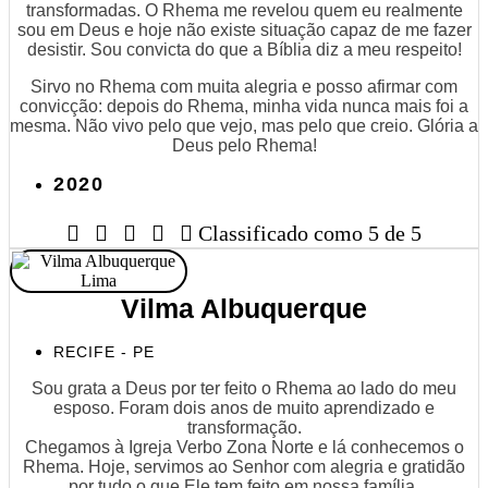
transformadas. O Rhema me revelou quem eu realmente
sou em Deus e hoje não existe situação capaz de me fazer
desistir. Sou convicta do que a Bíblia diz a meu respeito!
Sirvo no Rhema com muita alegria e posso afirmar com
convicção: depois do Rhema, minha vida nunca mais foi a
mesma. Não vivo pelo que vejo, mas pelo que creio. Glória a
Deus pelo Rhema!
2020





Classificado como 5 de 5
Vilma Albuquerque
RECIFE - PE
Sou grata a Deus por ter feito o Rhema ao lado do meu
esposo. Foram dois anos de muito aprendizado e
transformação.
Chegamos à Igreja Verbo Zona Norte e lá conhecemos o
Rhema. Hoje, servimos ao Senhor com alegria e gratidão
por tudo o que Ele tem feito em nossa família.