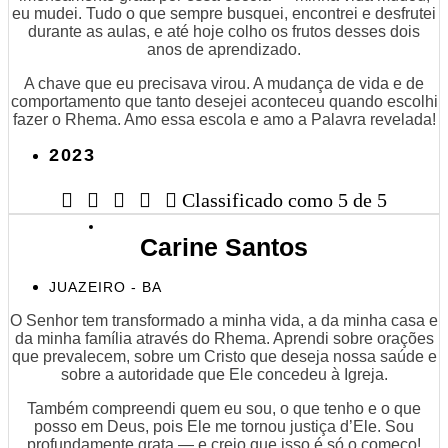
eu mudei. Tudo o que sempre busquei, encontrei e desfrutei
durante as aulas, e até hoje colho os frutos desses dois
anos de aprendizado.
A chave que eu precisava virou. A mudança de vida e de
comportamento que tanto desejei aconteceu quando escolhi
fazer o Rhema. Amo essa escola e amo a Palavra revelada!
2023





Classificado como 5 de 5
Carine Santos
JUAZEIRO - BA
O Senhor tem transformado a minha vida, a da minha casa e
da minha família através do Rhema. Aprendi sobre orações
que prevalecem, sobre um Cristo que deseja nossa saúde e
sobre a autoridade que Ele concedeu à Igreja.
Também compreendi quem eu sou, o que tenho e o que
posso em Deus, pois Ele me tornou justiça d’Ele. Sou
profundamente grata — e creio que isso é só o começo!