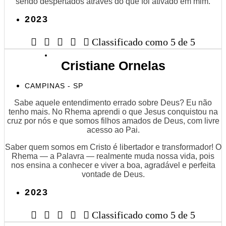
sendo despertados através do que foi ativado em mim.
2023





Classificado como 5 de 5
Cristiane Ornelas
CAMPINAS - SP
Sabe aquele entendimento errado sobre Deus? Eu não
tenho mais. No Rhema aprendi o que Jesus conquistou na
cruz por nós e que somos filhos amados de Deus, com livre
acesso ao Pai.
Saber quem somos em Cristo é libertador e transformador! O
Rhema — a Palavra — realmente muda nossa vida, pois
nos ensina a conhecer e viver a boa, agradável e perfeita
vontade de Deus.
2023





Classificado como 5 de 5