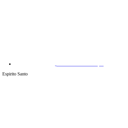
São João do Tauape
Espirito Santo