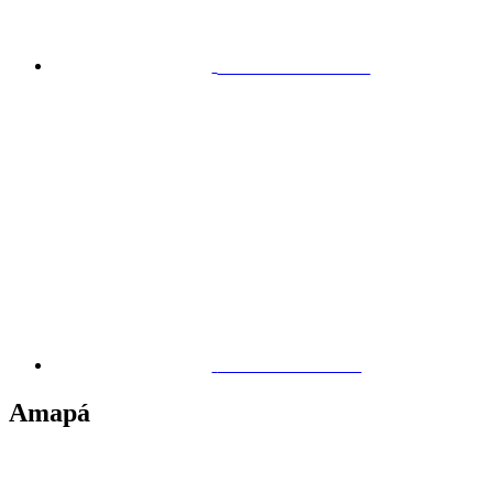
Maceió – Antares
Maceió – Canaã
Amapá