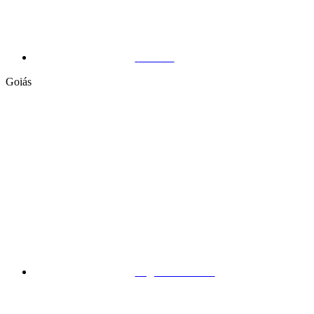
Vitória
Goiás
Águas Lindas