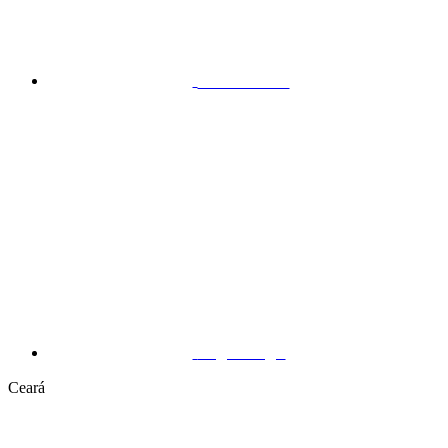
Sobradinho
Taguatinga
Ceará