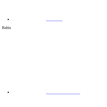
Manaus
Bahia
Feira de Santana