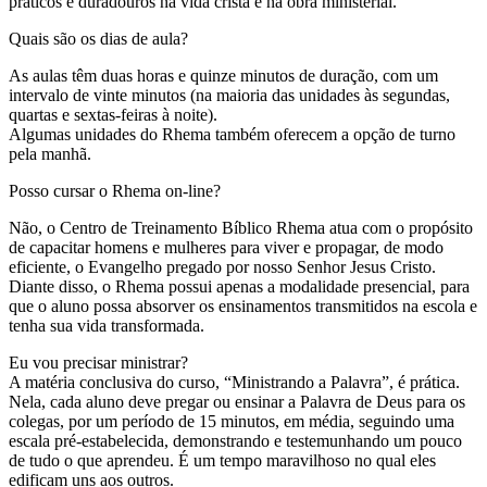
práticos e duradouros na vida cristã e na obra ministerial.
Quais são os dias de aula?
As aulas têm duas horas e quinze minutos de duração, com um
intervalo de vinte minutos (na maioria das unidades às segundas,
quartas e sextas-feiras à noite).
Algumas unidades do Rhema também oferecem a opção de turno
pela manhã.
Posso cursar o Rhema on-line?
Não, o Centro de Treinamento Bíblico Rhema atua com o propósito
de capacitar homens e mulheres para viver e propagar, de modo
eficiente, o Evangelho pregado por nosso Senhor Jesus Cristo.
Diante disso, o Rhema possui apenas a modalidade presencial, para
que o aluno possa absorver os ensinamentos transmitidos na escola e
tenha sua vida transformada.
Eu vou precisar ministrar?
A matéria conclusiva do curso, “Ministrando a Palavra”, é prática.
Nela, cada aluno deve pregar ou ensinar a Palavra de Deus para os
colegas, por um período de 15 minutos, em média, seguindo uma
escala pré-estabelecida, demonstrando e testemunhando um pouco
de tudo o que aprendeu. É um tempo maravilhoso no qual eles
edificam uns aos outros.