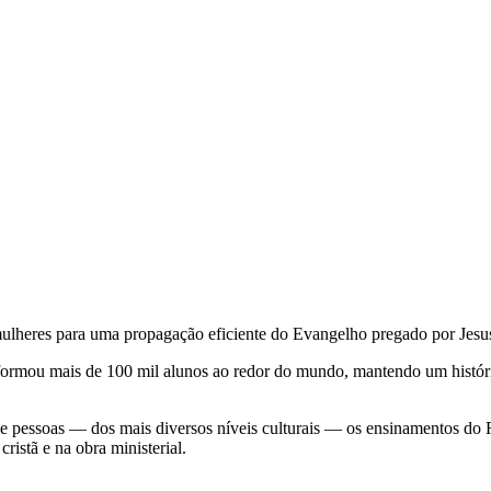
heres para uma propagação eficiente do Evangelho pregado por Jesus
formou mais de 100 mil alunos ao redor do mundo, mantendo um históric
 de pessoas — dos mais diversos níveis culturais — os ensinamentos d
ristã e na obra ministerial.