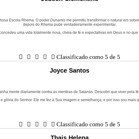
ilhosa Escola Rhema. O poder
Dunamis
me permitiu transformar o natural em sobr
depois do Rhema pude verdadeiramente experimentar.
ncedeu uma vida totalmente nova, cheia de fé e expectativas em Deus e no que El





Classificado como 5 de 5
Joyce Santos
inha mente diariamente contra as mentiras de Satanás. Descobri que viver pela f
e glória do Senhor. Ele me fez à Sua imagem e semelhança, e por isso sou mais 





Classificado como 5 de 5
Thais Helena