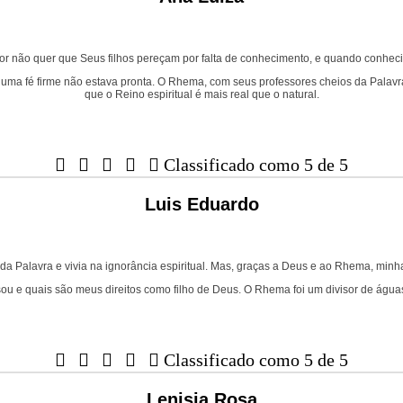
ão quer que Seus filhos pereçam por falta de conhecimento, e quando conheci o
ma fé firme não estava pronta. O Rhema, com seus professores cheios da Palavra 
que o Reino espiritual é mais real que o natural.





Classificado como 5 de 5
Luis Eduardo
 da Palavra e vivia na ignorância espiritual. Mas, graças a Deus e ao Rhema, min
ou e quais são meus direitos como filho de Deus. O Rhema foi um divisor de água





Classificado como 5 de 5
Lenisia Rosa