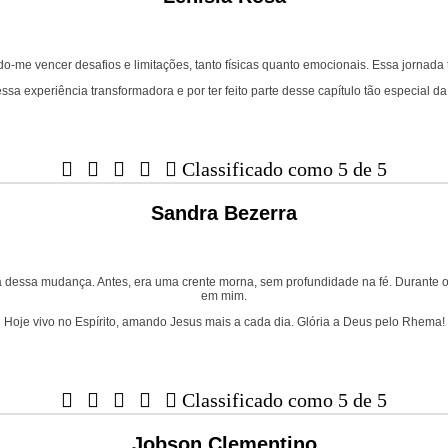
ndo-me vencer desafios e limitações, tanto físicas quanto emocionais. Essa jorna
ssa experiência transformadora e por ter feito parte desse capítulo tão especial da





Classificado como 5 de 5
Sandra Bezerra
essa mudança. Antes, era uma crente morna, sem profundidade na fé. Durante o 
em mim.
Hoje vivo no Espírito, amando Jesus mais a cada dia. Glória a Deus pelo Rhema!





Classificado como 5 de 5
Jobson Clementino