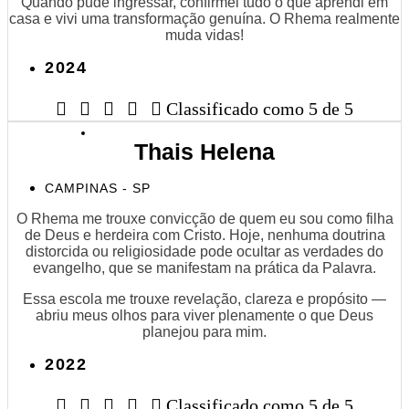
Quando pude ingressar, confirmei tudo o que aprendi em
casa e vivi uma transformação genuína. O Rhema realmente
muda vidas!
2024





Classificado como 5 de 5
Thais Helena
CAMPINAS - SP
O Rhema me trouxe convicção de quem eu sou como filha
de Deus e herdeira com Cristo. Hoje, nenhuma doutrina
distorcida ou religiosidade pode ocultar as verdades do
evangelho, que se manifestam na prática da Palavra.
Essa escola me trouxe revelação, clareza e propósito —
abriu meus olhos para viver plenamente o que Deus
planejou para mim.
2022





Classificado como 5 de 5