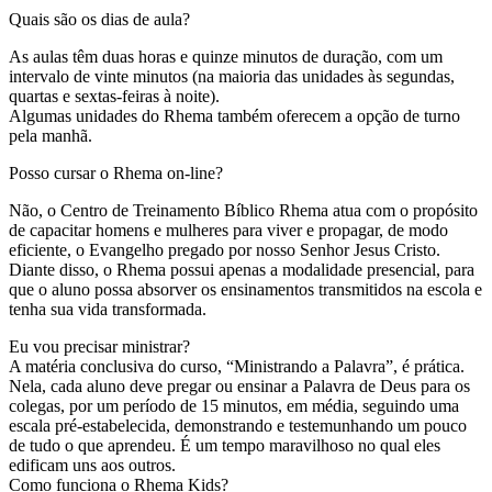
Quais são os dias de aula?
As aulas têm duas horas e quinze minutos de duração, com um
intervalo de vinte minutos (na maioria das unidades às segundas,
quartas e sextas-feiras à noite).
Algumas unidades do Rhema também oferecem a opção de turno
pela manhã.
Posso cursar o Rhema on-line?
Não, o Centro de Treinamento Bíblico Rhema atua com o propósito
de capacitar homens e mulheres para viver e propagar, de modo
eficiente, o Evangelho pregado por nosso Senhor Jesus Cristo.
Diante disso, o Rhema possui apenas a modalidade presencial, para
que o aluno possa absorver os ensinamentos transmitidos na escola e
tenha sua vida transformada.
Eu vou precisar ministrar?
A matéria conclusiva do curso, “Ministrando a Palavra”, é prática.
Nela, cada aluno deve pregar ou ensinar a Palavra de Deus para os
colegas, por um período de 15 minutos, em média, seguindo uma
escala pré-estabelecida, demonstrando e testemunhando um pouco
de tudo o que aprendeu. É um tempo maravilhoso no qual eles
edificam uns aos outros.
Como funciona o Rhema Kids?