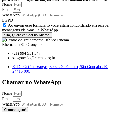
Nome
Email
WhatsApp
LGPD
Ao enviar esse formulário você estará concordando em receber
mensagens via e-mail e WhatsApp.
Sim, Quero estudar no Rhema!
Rhema em São Gonçalo
(21) 994 531 347
saogoncalo@rhema.org.br
R. Dr. Getúlio Vargas, 3002 - Ze Garoto, São Gonçalo - RJ,
24416-006
Chamar no WhatsApp
Nome
Email
WhatsApp
Chamar agora!