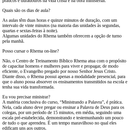
práticos e duradouros na vida cristã e na obra ministerial.
Quais são os dias de aula?
As aulas têm duas horas e quinze minutos de duração, com um
intervalo de vinte minutos (na maioria das unidades às segundas,
quartas e sextas-feiras à noite).
Algumas unidades do Rhema também oferecem a opção de turno
pela manhã.
Posso cursar o Rhema on-line?
Não, o Centro de Treinamento Bíblico Rhema atua com o propósito
de capacitar homens e mulheres para viver e propagar, de modo
eficiente, o Evangelho pregado por nosso Senhor Jesus Cristo.
Diante disso, o Rhema possui apenas a modalidade presencial, para
que o aluno possa absorver os ensinamentos transmitidos na escola e
tenha sua vida transformada.
Eu vou precisar ministrar?
A matéria conclusiva do curso, “Ministrando a Palavra”, é prática.
Nela, cada aluno deve pregar ou ensinar a Palavra de Deus para os
colegas, por um período de 15 minutos, em média, seguindo uma
escala pré-estabelecida, demonstrando e testemunhando um pouco
de tudo o que aprendeu. É um tempo maravilhoso no qual eles
edificam uns aos outros.