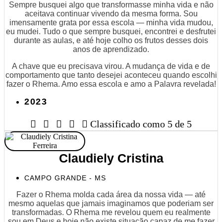
Sempre busquei algo que transformasse minha vida e não
aceitava continuar vivendo da mesma forma. Sou
imensamente grata por essa escola — minha vida mudou,
eu mudei. Tudo o que sempre busquei, encontrei e desfrutei
durante as aulas, e até hoje colho os frutos desses dois
anos de aprendizado.
A chave que eu precisava virou. A mudança de vida e de
comportamento que tanto desejei aconteceu quando escolhi
fazer o Rhema. Amo essa escola e amo a Palavra revelada!
2023





Classificado como 5 de 5
Claudiely Cristina
CAMPO GRANDE - MS
Fazer o Rhema molda cada área da nossa vida — até
mesmo aquelas que jamais imaginamos que poderiam ser
transformadas. O Rhema me revelou quem eu realmente
sou em Deus e hoje não existe situação capaz de me fazer