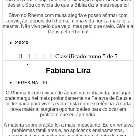
desistir. Sou convicta do que a Bíblia diz a meu respeito!
Sirvo no Rhema com muita alegria e posso afirmar com
convicção: depois do Rhema, minha vida nunca mais foi a
mesma. Não vivo pelo que vejo, mas pelo que creio. Glória a
Deus pelo Rhema!
2020





Classificado como 5 de 5
Fabiana Lira
TERESINA - PI
O Rhema foi um divisor de águas na minha vida, um lugar
onde mergulhei mais profundamente na Palavra de Deus e
fui treinada para viver a vida cristã com excelência. A cada
nova matéria, surgiam oportunidades para colocar em
prática o que eu aprendia.
A matéria sobre oração foi a mais impactante. Eu enfrentava
problemas familiares e, ao aplicar os ensinamentos,
comecei a ver os milagres acontecerem diante de mim.