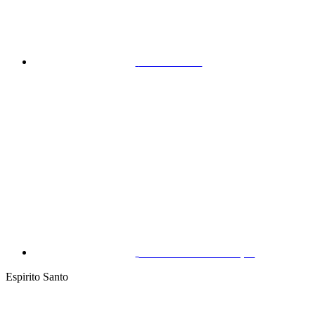
Maracanaú
São João do Tauape
Espirito Santo