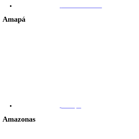
Maceió – Canaã
Amapá
Macapá
Amazonas