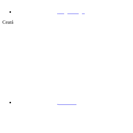
Taguatinga
Ceará
Aldeota