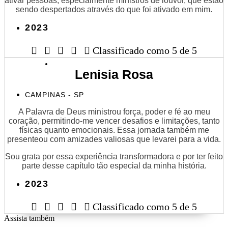
ativar pessoas, especialmente ministros de louvor, que estão
sendo despertados através do que foi ativado em mim.
2023





Classificado como 5 de 5
Lenisia Rosa
CAMPINAS - SP
A Palavra de Deus ministrou força, poder e fé ao meu
coração, permitindo-me vencer desafios e limitações, tanto
físicas quanto emocionais. Essa jornada também me
presenteou com amizades valiosas que levarei para a vida.
Sou grata por essa experiência transformadora e por ter feito
parte desse capítulo tão especial da minha história.
2023





Classificado como 5 de 5
Assista também