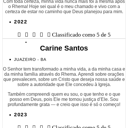
Com toda certeza, minha vida nunca mais foi a mesma após
o Rhema! Hoje sei qual é o meu chamado e vivo com a
certeza de estar no caminho que Deus planejou para mim.
2022





Classificado como 5 de 5
Carine Santos
JUAZEIRO - BA
O Senhor tem transformado a minha vida, a da minha casa e
da minha família através do Rhema. Aprendi sobre orações
que prevalecem, sobre um Cristo que deseja nossa saúde e
sobre a autoridade que Ele concedeu à Igreja.
Também compreendi quem eu sou, o que tenho e o que
posso em Deus, pois Ele me tornou justiça d’Ele. Sou
profundamente grata — e creio que isso é só o começo!
2023





Classificado como 5 de 5