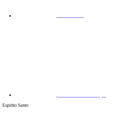
Maracanaú
São João do Tauape
Espirito Santo