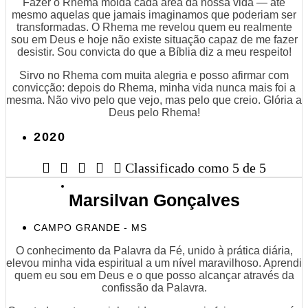
Fazer o Rhema molda cada área da nossa vida — até
mesmo aquelas que jamais imaginamos que poderiam ser
transformadas. O Rhema me revelou quem eu realmente
sou em Deus e hoje não existe situação capaz de me fazer
desistir. Sou convicta do que a Bíblia diz a meu respeito!
Sirvo no Rhema com muita alegria e posso afirmar com
convicção: depois do Rhema, minha vida nunca mais foi a
mesma. Não vivo pelo que vejo, mas pelo que creio. Glória a
Deus pelo Rhema!
2020





Classificado como 5 de 5
Marsilvan Gonçalves
CAMPO GRANDE - MS
O conhecimento da Palavra da Fé, unido à prática diária,
elevou minha vida espiritual a um nível maravilhoso. Aprendi
quem eu sou em Deus e o que posso alcançar através da
confissão da Palavra.