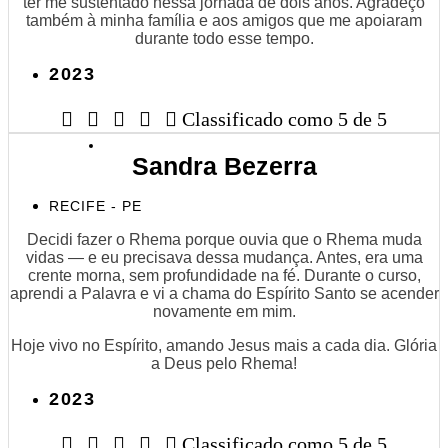
ter me sustentado nessa jornada de dois anos. Agradeço
também à minha família e aos amigos que me apoiaram
durante todo esse tempo.
2023





Classificado como 5 de 5
Sandra Bezerra
RECIFE - PE
Decidi fazer o Rhema porque ouvia que o Rhema muda
vidas — e eu precisava dessa mudança. Antes, era uma
crente morna, sem profundidade na fé. Durante o curso,
aprendi a Palavra e vi a chama do Espírito Santo se acender
novamente em mim.
Hoje vivo no Espírito, amando Jesus mais a cada dia. Glória
a Deus pelo Rhema!
2023





Classificado como 5 de 5