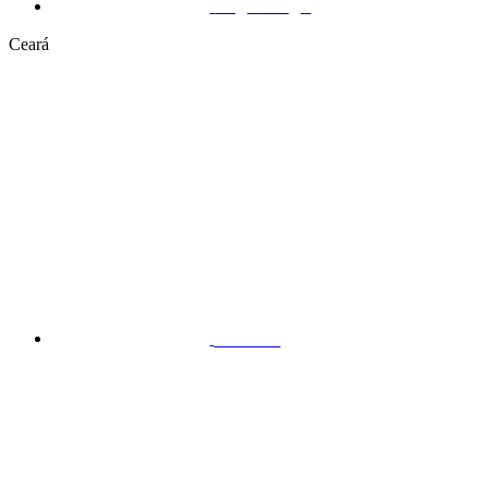
Taguatinga
Ceará
Aldeota