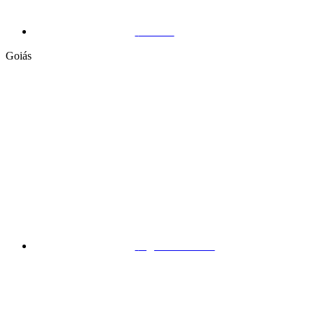
Vitória
Goiás
Águas Lindas