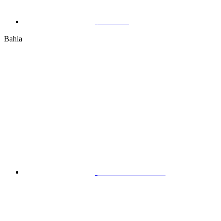
Manaus
Bahia
Feira de Santana