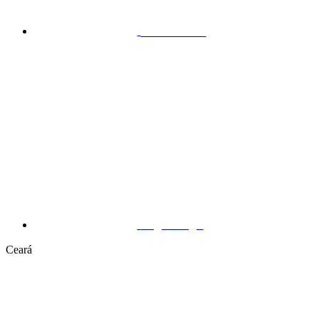
Sobradinho
Taguatinga
Ceará