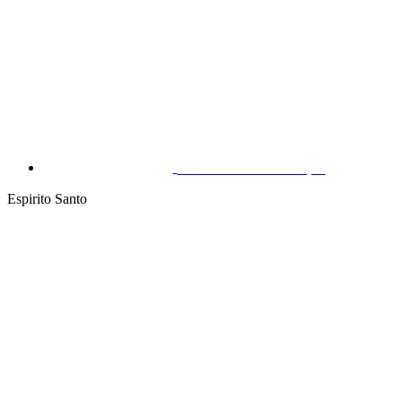
São João do Tauape
Espirito Santo