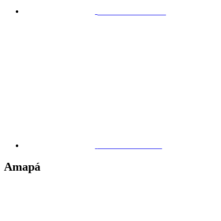
Maceió – Antares
Maceió – Canaã
Amapá