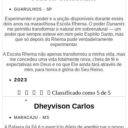
GUARULHOS - SP
Experimentei o poder e a unção disponíveis durante esses
dois anos na maravilhosa Escola Rhema. O poder
Dunamis
me permitiu transformar o natural em sobrenatural — um
poder que sempre esteve em mim pelo Espírito Santo, mas
que só depois do Rhema pude verdadeiramente
experimentar.
A Escola Rhema não apenas transformou a minha vida, mas
me concedeu uma vida totalmente nova, cheia de fé e
expectativas em Deus e no que Ele ainda fará através de
mim, para honra e glória do Seu Reino.
2023





Classificado como 5 de 5
Dheyvison Carlos
MARACAJU - MS
A Palavra da Fé é o exercício diário de aperfeiçoar o nosso